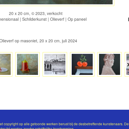
20 x 20 cm, © 2023, verkocht
nsionaal | Schilderkunst | Olieverf | Op paneel
lieverf op masoniet, 20 x 20 cm, juli 2024
Het copyright op alle getoonde werken berust bij de desbetreffende kunstenaars. De
ruikt worden zonder schriftelijke toestemming.