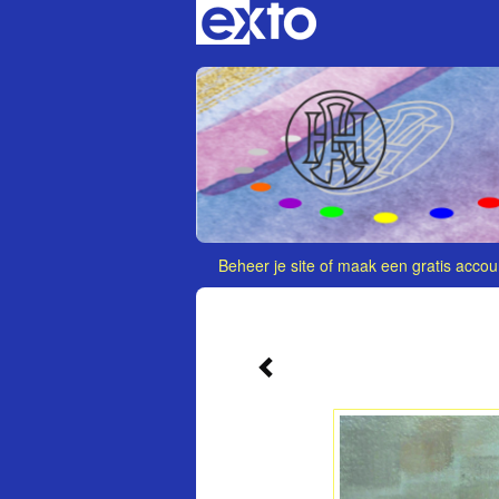
Beheer je site
of
maak een gratis accou