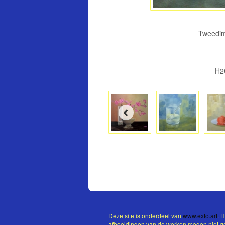
Tweedime
H2O
Deze site is onderdeel van
www.exto.art
. 
afbeeldingen van de werken mogen niet geb