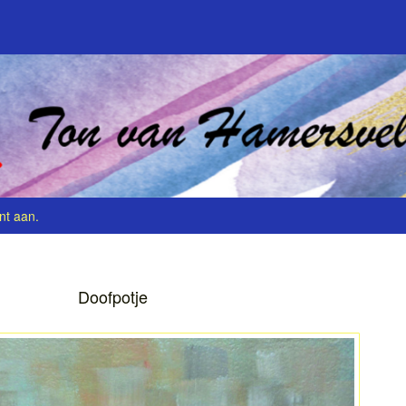
nt aan
.
Doofpotje