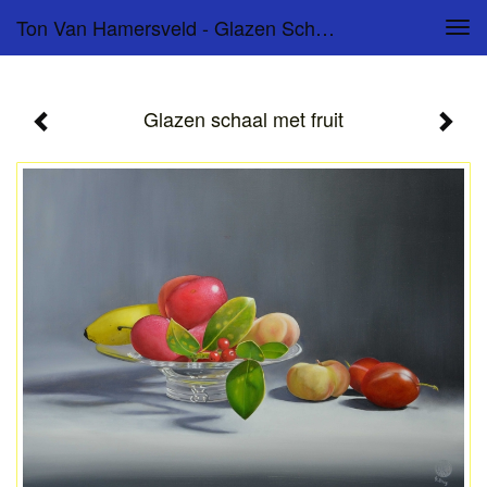
Ton Van Hamersveld - Glazen Schaal Met Fruit
Tog
navi
Glazen schaal met fruit