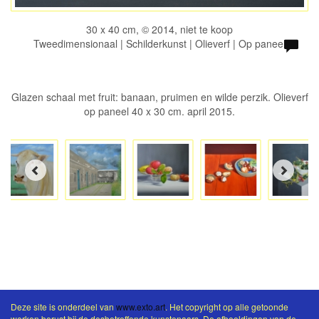
30 x 40 cm, © 2014, niet te koop
Tweedimensionaal | Schilderkunst | Olieverf | Op paneel
Glazen schaal met fruit: banaan, pruimen en wilde perzik. Olieverf
op paneel 40 x 30 cm. april 2015.
Deze site is onderdeel van
www.exto.art
. Het copyright op alle getoonde
werken berust bij de desbetreffende kunstenaars. De afbeeldingen van de