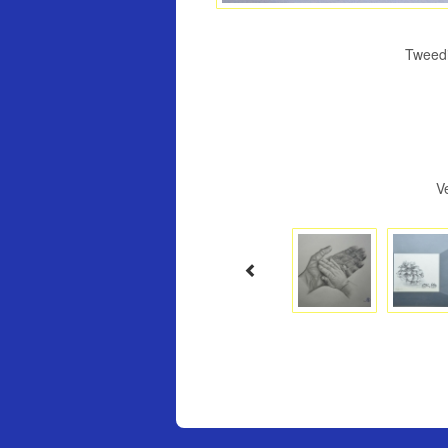
Tweedim
V