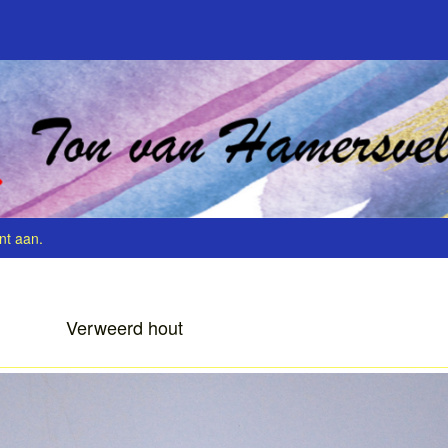
nt aan
.
Verweerd hout