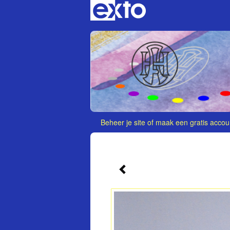
Beheer je site
of
maak een gratis accou